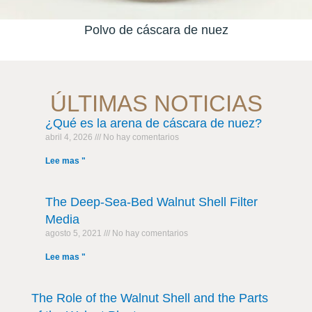
lvo de cáscara de nuez
C
ÚLTIMAS NOTICIAS
¿Qué es la arena de cáscara de nuez?
abril 4, 2026
No hay comentarios
Lee mas "
The Deep-Sea-Bed Walnut Shell Filter
Media
agosto 5, 2021
No hay comentarios
Lee mas "
The Role of the Walnut Shell and the Parts