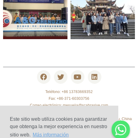
Teléfono: +86 13783669352
Fax: +86-371-60303756
Correo electrónico:
mesuejia@scabrasive.com
TEL: +86 371-63315769
Este sitio web utiliza cookies para garantizar
Sala 1903, Yaxin Times Square, Songshan South Road, Zhengzhou, China
que obtenga la mejor experiencia en nuestro
sitio web.
Más información
© 2010-2020 Henan Sicheng Abrasives Tech Co., Ltd. Copyright