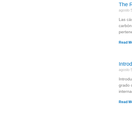
The R
agosto 
Las cás
carbón
perten
Read M
Intro
agosto 
Introd
grado 
interna
Read M