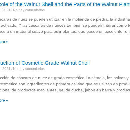
ole of the Walnut Shell and the Parts of the Walnut Plan
5, 2021
No hay comentarios
caras de nuez se pueden utilizar en la molienda de piedra, la industria 
 activado. Y las cáscaras de nueces también se pueden triturar como fe
ece a un material suave para pulir plantas, que posee un excelente re
ore »
duction of Cosmetic Grade Walnut Shell
5, 2021
No hay comentarios
ucción de cáscara de nuez de grado cosmético La sémola, los polvos y
cosmético son ingredientes de primera calidad que se utilizan en produc
cional de productos exfoliantes, gel de ducha, jabón en barra y produc
ore »