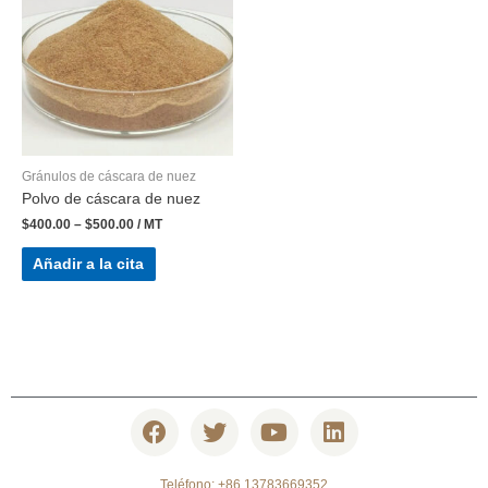
Gránulos de cáscara de nuez
Polvo de cáscara de nuez
$
400.00
–
$
500.00
/ MT
Añadir a la cita
Teléfono: +86 13783669352